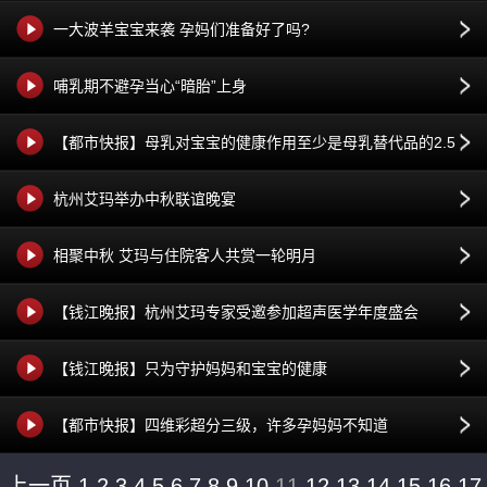
一大波羊宝宝来袭 孕妈们准备好了吗?
哺乳期不避孕当心“暗胎”上身
【都市快报】母乳对宝宝的健康作用至少是母乳替代品的2.5
倍
杭州艾玛举办中秋联谊晚宴
相聚中秋 艾玛与住院客人共赏一轮明月
【钱江晚报】杭州艾玛专家受邀参加超声医学年度盛会
【钱江晚报】只为守护妈妈和宝宝的健康
【都市快报】四维彩超分三级，许多孕妈妈不知道
上一页
1
2
3
4
5
6
7
8
9
10
11
12
13
14
15
16
17