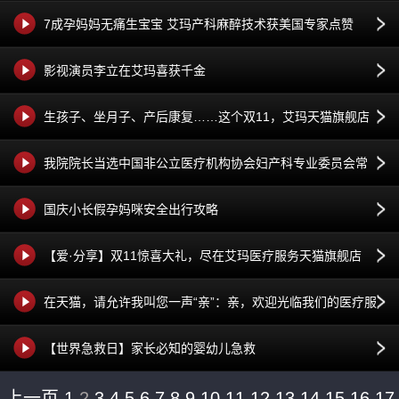
7成孕妈妈无痛生宝宝 艾玛产科麻醉技术获美国专家点赞
影视演员李立在艾玛喜获千金
生孩子、坐月子、产后康复……这个双11，艾玛天猫旗舰店
让你抢到手软
我院院长当选中国非公立医疗机构协会妇产科专业委员会常
务委员
国庆小长假孕妈咪安全出行攻略
【爱·分享】双11惊喜大礼，尽在艾玛医疗服务天猫旗舰店
在天猫，请允许我叫您一声“亲”：亲，欢迎光临我们的医疗服
务旗舰店！
【世界急救日】家长必知的婴幼儿急救
上一页
1
2
3
4
5
6
7
8
9
10
11
12
13
14
15
16
17